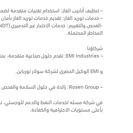
– تنظيف أنابيب الغاز: استخدام تقنيات متقدمة لضما
– خدمات توريد الغاز: تقديم خدمات توريد الغاز بأمان
المخاطر المحتملة.
شركاؤنا
– EMI Industries: تقدم حلول صناعية متقدمة، بما في ذلك تصميم وتصنيع معدات توريد الطاقة وخدمات الصيانة، مما يعزز الكفاءة التشغيلية في حقول النفط
و EMI الوكيل الحصري لشركة سولار تورباين.
– Rosen Group: رائدة في حلول السلامة والفحص الصناعي، بما في ذلك تقنيات الاختبار غير التدميري، لضمان سلامة أنابيب الغاز والأنظمة.
في شركة مسله لخدمات النفط والدعم للوجستي، نؤم
بأعلى مستويات الاحترافية والكفاءة.